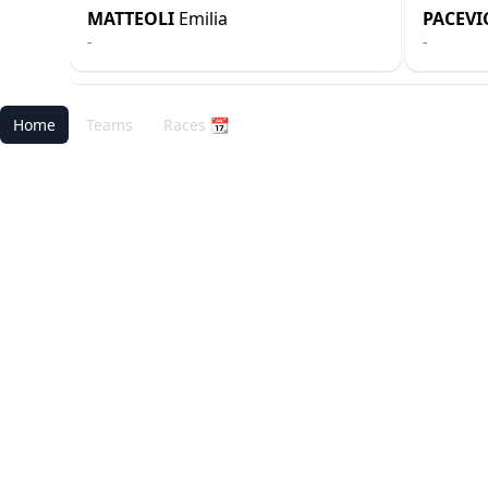
MATTEOLI
Emilia
PACEVI
-
-
Home
Teams
Races 📆