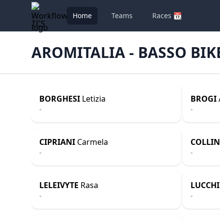
Home
Teams
Races 📆
TCS
AROMITALIA - BASSO BIK
BORGHESI
Letizia
BROGI
-
-
CIPRIANI
Carmela
COLLIN
-
-
LELEIVYTE
Rasa
LUCCHI
-
-