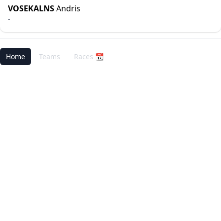
VOSEKALNS
Andris
-
Home
Teams
Races 📆